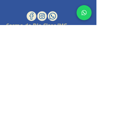
Carmo do Rio Claro/MG
Rua Dr Pedro Tito Pereira, nº 169A,
Centro
Horário de Funcionamento:
De segunda à sexta-feira: das 7:00 às
17:00
(35) 3561-2904
(35) 98880-2905
/
(35) 99964-8565
contato@exameanalisesclinicas.com.br